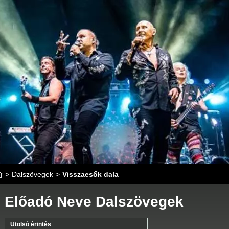
>
Dalszövegek
>
Visszaesők dala
Előadó Neve Dalszövegek
Utolsó érintés