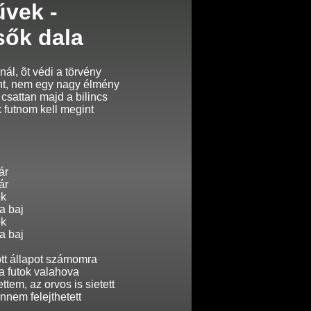
vek -
sők dala
ál, õt védi a törvény
nt, nem egy nagy élmény
 csattan majd a bilincs
 futnom kell megint
ár
ár
ok
a baj
ok
a baj
t állapot számomra
 futok valahova
tem, az orvos is sietett
nnem felejthetett