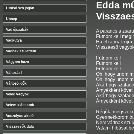
Edda mű
Utolsó szó jogán
Visszae
Ünnep
Vad éjszakák
A parancs a zsarun
Futnom kell megi
Vadkutya
Ha elkapnak újra,
Visszaesõ vagyok
Vadnak születtem
Futnom kell
Vágyom haza
Futnom kell
Futnom kell
Változás!
Oh, hogy unom m
Oh, hogy unom m
Változó idők
Akárhogy szalad
Árnyékként követ 
Veled vagyok
Akárhogy szalad
Árnyékként követ 
Velem kiáltsatok
Régóta megszokot
Veszélyes akció
Gyermekkorom óta
Nem vártnak szület
Visszaesők dala
Valami hibásat be